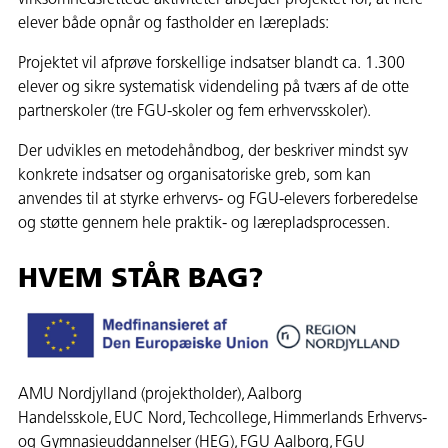
virksomhedsrettede aktiviteter arbejder projektet for, at flere
elever både opnår og fastholder en læreplads:
Projektet vil afprøve forskellige indsatser blandt ca. 1.300
elever og sikre systematisk videndeling på tværs af de otte
partnerskoler (tre FGU-skoler og fem erhvervsskoler).
Der udvikles en metodehåndbog, der beskriver mindst syv
konkrete indsatser og organisatoriske greb, som kan
anvendes til at styrke erhvervs- og FGU-elevers forberedelse
og støtte gennem hele praktik- og lærepladsprocessen.
HVEM STÅR BAG?
AMU Nordjylland (projektholder), Aalborg
Handelsskole, EUC Nord, Techcollege, Himmerlands Erhvervs-
og Gymnasieuddannelser (HEG), FGU Aalborg, FGU