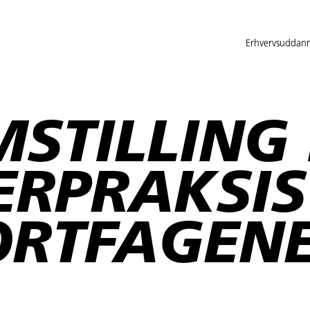
Erhvervsuddann
STILLING 
RPRAKSIS 
ORTFAGEN