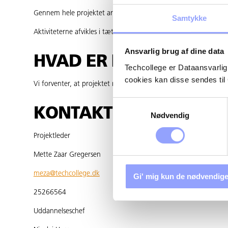
Gennem hele projektet arbejder faglærerne med intern vidend
Samtykke
Aktiviteterne afvikles i tæt dialog, samarbejde og med deltage
Ansvarlig brug af dine data
HVAD ER PROJEKTETS 
Techcollege er Dataansvarlig
cookies kan disse sendes t
Vi forventer, at projektet resulterer i, at faglærerne er opdatere
Samtykkevalg
KONTAKT
Nødvendig
Projektleder
Mette Zaar Gregersen
meza@techcollege.dk
Gi' mig kun de nødvendige
25266564
Uddannelseschef