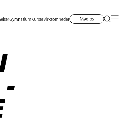
Mød os
elser
Gymnasium
Kurser
Virksomheder
I
-
E