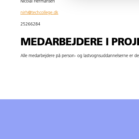
Nicolai Hermansen
nirh@techcollege.dk
25266284
MEDARBEJDERE I PROJ
Alle medarbejdere på person- og lastvognsuddannelserne er de