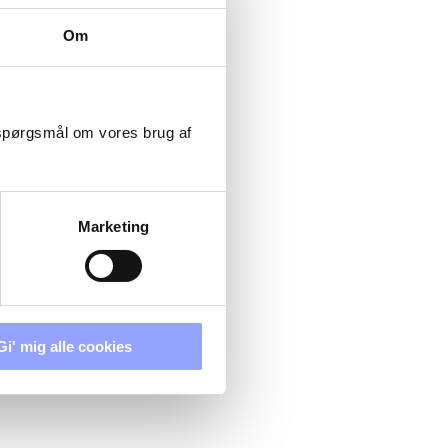
Om
 spørgsmål om vores brug af
er.
Marketing
Gi' mig alle cookies