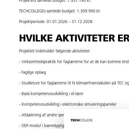
Projektets samlede budget: 1.537.190 kr.
TECHCOLLEGEs samlede budget: 1.309.990 kr.
Projektperiode: 01.01.2026 – 31.12.2028
HVILKE AKTIVITETER E
Projektet indeholder følgende aktiviteter:
- Virksomhedspraktik for faglærerne for at de kan komme en
- Faglige oplæg
- Studieture for faglærerne til fx klimaerhvervsskolen på TEC 
- Basis kompetenceudvikling i el-lære
- Kompetenceudvikling i elektroniske simuleringspaneler
- Afdækning af andre specialtilpassende forløb fx på AAU Ener
- DEP-modul i bæredygtighed