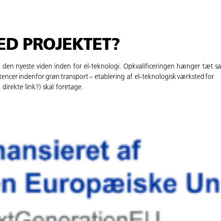
ED PROJEKTET?
ed den nyeste viden inden for el-teknologi. Opkvalificeringen hænger tæ
encer indenfor grøn transport – etablering af el-teknologisk værksted for
irekte link?) skal foretage.