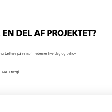
R EN DEL AF PROJEKTET?
dnu tættere på virksomhedernes hverdag og behov.
og AAU Energi
gi og andre