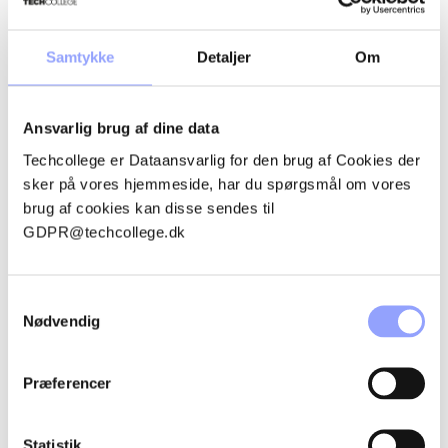
· Afprøvning, evaluering og justeringer af læringsdesigns
med eleverne via aktionslæring
Samtykke
Detaljer
Om
· Besøg på erhvervs- og professionsuddannelser
· Lærersamarbejde på tværs af skolerne inkl.
Ansvarlig brug af dine data
Kompetenceudvikling og besøg i hinandens praksis
Techcollege er Dataansvarlig for den brug af Cookies der
· Løbende evaluering og forankring
sker på vores hjemmeside, har du spørgsmål om vores
brug af cookies kan disse sendes til
· Udvikling af håndbog og podcast med
GDPR@techcollege.dk
erfaringsopsamlinger fra projektet
HVAD ER PROJEKTETS
Samtykkevalg
FORVENTEDE RESULTATER?
Nødvendig
Projektet har til formål at opnå viden om:
Præferencer
• Hvilke opnåede kompetencer og hvilken læring eleverne
oplever, at der finder sted, når der arbejdes med
helhedsorienteret undervisning?
Statistik