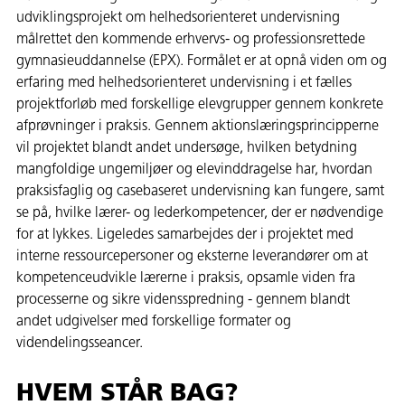
udviklingsprojekt om helhedsorienteret undervisning
målrettet den kommende erhvervs- og professionsrettede
gymnasieuddannelse (EPX). Formålet er at opnå viden om og
erfaring med helhedsorienteret undervisning i et fælles
projektforløb med forskellige elevgrupper gennem konkrete
afprøvninger i praksis. Gennem aktionslæringsprincipperne
vil projektet blandt andet undersøge, hvilken betydning
mangfoldige ungemiljøer og elevinddragelse har, hvordan
praksisfaglig og casebaseret undervisning kan fungere, samt
se på, hvilke lærer- og lederkompetencer, der er nødvendige
for at lykkes. Ligeledes samarbejdes der i projektet med
interne ressourcepersoner og eksterne leverandører om at
kompetenceudvikle lærerne i praksis, opsamle viden fra
processerne og sikre vidensspredning - gennem blandt
andet udgivelser med forskellige formater og
videndelingsseancer.
HVEM STÅR BAG?