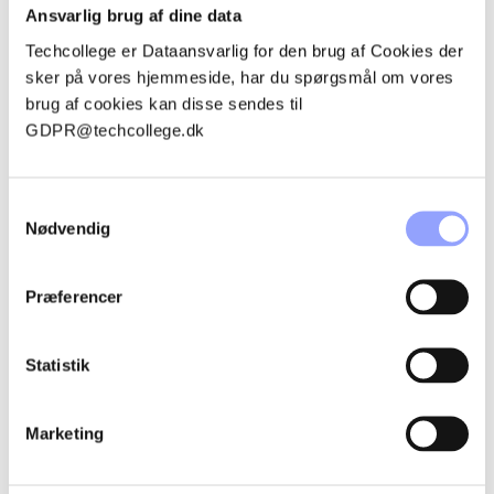
Ansvarlig brug af dine data
Lastvognsmekaniker
Techcollege er Dataansvarlig for den brug af Cookies der
PROJEKTET I TAL
sker på vores hjemmeside, har du spørgsmål om vores
brug af cookies kan disse sendes til
Projektets samlede budget: 3.114.253 kr.
GDPR@techcollege.dk
Projektperiode: 01.01.2026 – 31.12.2028
Samtykkevalg
HVILKE AKTIVITETER ER EN
Nødvendig
DEL AF PROJEKTET?
Præferencer
Aktiviteterne i projektet består primært af udstyrsindkøb og
installering af udstyret. Dette projekt første del af tre faser i
et større udviklingsprojekt på personvogn- og
Statistik
lastvognsuddannelserne. De øvrige projekter indeholder
aktiviteter som kompetence- og udviklingsudvikling.
Marketing
HVAD ER PROJEKTETS
FORVENTEDE RESULTATER?