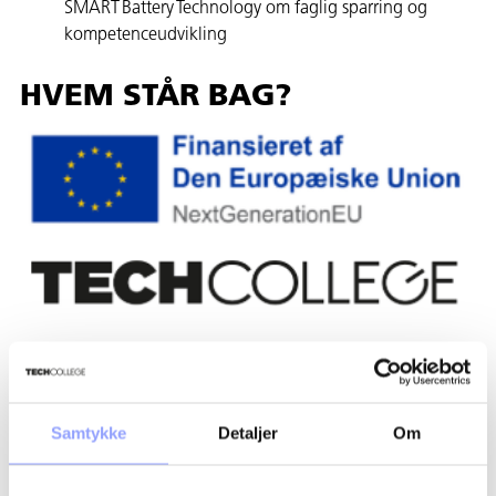
SMART Battery Technology om faglig sparring og
kompetenceudvikling
HVEM STÅR BAG?
HVILKE UDDANNELSER
DELTAGER?
Samtykke
Detaljer
Om
Fra TECHCOLLEGE deltager følgende uddannelser:
Personvognsmekaniker