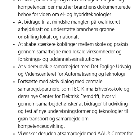
At sikre, at lærlinge og AMU-deltagere tilegner sig
kompetencer, der matcher branchens dokumenterede
behov for viden om el- og hybridteknologier
At bidrage til at mindske manglen på kvalificeret
arbejdskraft og understøtte branchens grønne
omstilling lokalt og nationalt
At skabe stærkere koblinger mellem skole og praksis
gennem samarbejde med lokale virksomheder og
forsknings- og uddannelsesinstitutioner
At videreudvikle samarbejdet med Det Faglige Udvalg
og Videnscenteret for Automatisering og Teknologi
Fortsætte med aktiv dialog med centrale
samarbejdspartnere, som TEC Klima Erhvervsskole og
deres nye Center for Elektrisk Fremdrift, hvor vi
gennem samarbejdet ønsker at bidrager til udvikling
og test af nye undervisningsformer og teknologier til
grøn transport og samarbejde om
kompetenceudvikling.
Vi ønsker desuden at samarbejde med AAU’s Center for