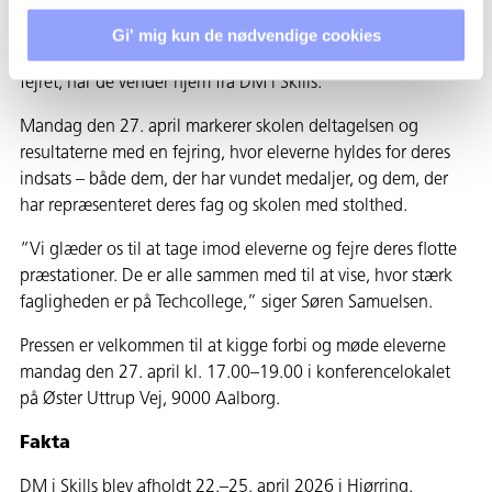
Techcollege fejrer eleverne
Gi' mig kun de nødvendige cookies
På Techcollege bliver elevernes indsats og præstationer
fejret, når de vender hjem fra DM i Skills.
Mandag den 27. april markerer skolen deltagelsen og
resultaterne med en fejring, hvor eleverne hyldes for deres
indsats – både dem, der har vundet medaljer, og dem, der
har repræsenteret deres fag og skolen med stolthed.
“Vi glæder os til at tage imod eleverne og fejre deres flotte
præstationer. De er alle sammen med til at vise, hvor stærk
fagligheden er på Techcollege,” siger Søren Samuelsen.
Pressen er velkommen til at kigge forbi og møde eleverne
mandag den 27. april kl. 17.00–19.00 i konferencelokalet
på Øster Uttrup Vej, 9000 Aalborg.
Fakta
DM i Skills blev afholdt 22.–25. april 2026 i Hjørring.