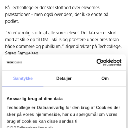
På Techcollege er der stor stolthed over elevernes
præstationer – men også over dem, der ikke endte på
podiet.
“Vi er utrolig stolte af alle vores elever. Det kræver et stort
mod at stille op til DM i Skills og præstere under pres foran
både dommere og publikum,” siger direktør på Techcollege,
Søren Samuelsen.
“Medaljerne er selvfølgelig en fantastisk anerkendelse af
elevernes faglige niveau, men for os er det lige så vigtigt, at
Samtykke
Detaljer
Om
alle deltagere har repræsenteret deres fag og Techcollege
med engagement og stolthed.”
Bred faglig repræsentation fra Techcollege
Ansvarlig brug af dine data
Techcollege er Dataansvarlig for den brug af Cookies der
De 22 deltagere fra Techcollege har konkurreret i en bred
sker på vores hjemmeside, har du spørgsmål om vores
vifte af fag – herunder frisør, kok, tjener, bager,
brug af cookies kan disse sendes til
automatiktekniker, mediegrafiker, hotelreceptionist og