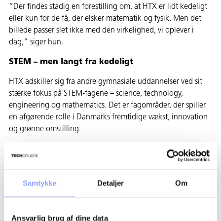
“Der findes stadig en forestilling om, at HTX er lidt kedeligt
eller kun for de få, der elsker matematik og fysik. Men det
billede passer slet ikke med den virkelighed, vi oplever i
dag,” siger hun.
STEM – men langt fra kedeligt
HTX adskiller sig fra andre gymnasiale uddannelser ved sit
stærke fokus på STEM-fagene – science, technology,
engineering og mathematics. Det er fagområder, der spiller
en afgørende rolle i Danmarks fremtidige vækst, innovation
og grønne omstilling.
Men det betyder ikke, at undervisningen er ensformig.
“Lærere og elever arbejder i fællesskab meget målrettet med
at gøre STEM-undervisningen både praktisk, kreativ og sjov.
Samtykke
Detaljer
Om
Eleverne arbejder med projekter, innovation og virkelige
problemstillinger – og det skaber et stort engagement,”
siger Rikke Palmgren.
Ansvarlig brug af dine data