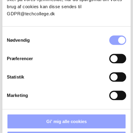
brug af cookies kan disse sendes til
GDPR@techcollege.dk
Samtykkevalg
Nødvendig
PERSONSKADE -
Præferencer
LÆGEHJÆLP OG
ANMELDELSE AF ULYKKE
Statistik
Marketing
POLITIK FOR
MANGFOLDIGE
Gi' mig alle cookies
FÆLLESKSKABER