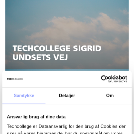
TECHCOLLEGE SIGRID
UNDSETS VEJ
Samtykke
Detaljer
Om
Ansvarlig brug af dine data
Techcollege er Dataansvarlig for den brug af Cookies der
TECHCOLLEGE STRUERVEJ
sker på vores hjemmeside, har du spørgsmål om vores