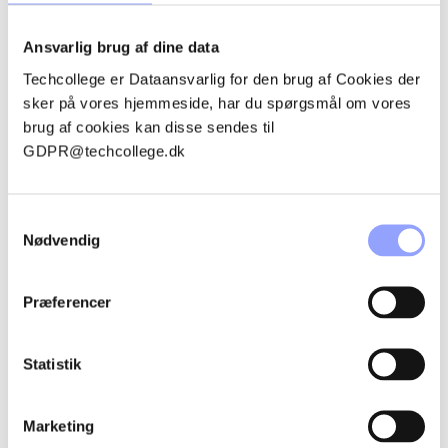
Ansvarlig brug af dine data
FORDELAGTIGE DELTAGERVILKÅR
Techcollege er Dataansvarlig for den brug af Cookies der
sker på vores hjemmeside, har du spørgsmål om vores
brug af cookies kan disse sendes til
TILSKUD OG ØKONOMI
GDPR@techcollege.dk
TILMELDINGSPROCEDURE
Samtykkevalg
Nødvendig
BETALINGSBETINGELSER OG
AFBUDSREGLER
Præferencer
OVERNATNING
Statistik
Marketing