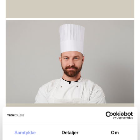
komplementerer hinanden sensorisk og ernæringsmæssigt.
- At anrette og præsentere vegetariske og veganske retter.
På dette kursus underviser enten Line Udengaard
Christensen eller Jørgen Kure Rasmussen.
JØRGEN PETER KURE RASMUSSEN
Samtykke
Detaljer
Om