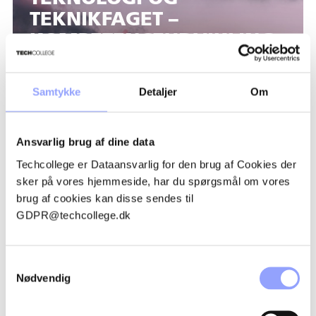
TEKNIKFAGET –
KOMPETENCEUDVIKLING
MED ELEVER I PRAKSIS
Samtykke
Detaljer
Om
Ansvarlig brug af dine data
Techcollege er Dataansvarlig for den brug af Cookies der
sker på vores hjemmeside, har du spørgsmål om vores
HELHEDSORIENTERET
brug af cookies kan disse sendes til
GDPR@techcollege.dk
INDSATS TIL
FASTHOLDELSE
Samtykkevalg
Nødvendig