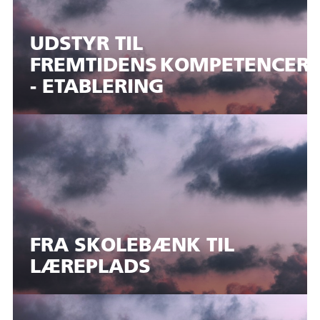
UDSTYR TIL
FREMTIDENS KOMPETENCER 
- ETABLERING
FRA SKOLEBÆNK TIL
LÆREPLADS