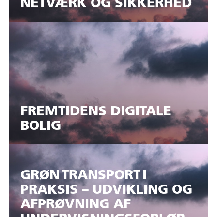
NETVÆRK OG SIKKERHED
FREMTIDENS DIGITALE
BOLIG
GRØN TRANSPORT I
PRAKSIS – UDVIKLING OG
AFPRØVNING AF