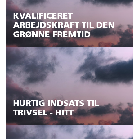
KVALIFICERET
ARBEJDSKRAFT TIL DEN
GRØNNE FREMTID
HURTIG INDSATS TIL
TRIVSEL - HITT