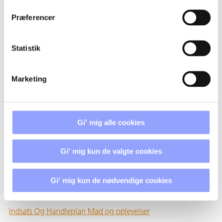
Webudvikler Indsats Og Handleplan
Præferencer
IT, Web Og Medier Indsats Og Handleplan
Statistik
Grafisk Tekniker Indsats Og Handleplan
Maler Indsats Og Handleplan
Marketing
Industritekniker Indsats Og Handleplan
TD Indsats Og Handleplan
Gi' mig alle cookies
Tandklinikassistent Indsats Og Handleplan
Gi' mig kun de valgte cookies
Frisør Indsats Og Handleplan
Personvogn Indsats Og Handleplan
Gi' mig kun de nødvendige cookies
Tømrer Indsats Og Handleplan
Indsats Og Handleplan Mad og oplevelser