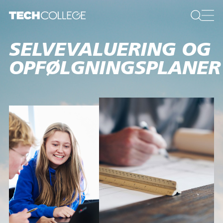
SELVEVALUERING OG
OPFØLGNINGSPLANER