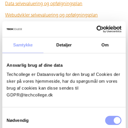
Data selvevaluering og opfølgningsplan
Webudvikler selvevaluering og opfølgningsplan
Grafisk Tekniker selvevaluering og handleplan
Samtykke
Detaljer
Om
SELVEVALUERING OG
OPFØLGNINGSPLAN
Ansvarlig brug af dine data
2025
Techcollege er Dataansvarlig for den brug af Cookies der
Elektriker+Automatik Indsats Og Handleplan
sker på vores hjemmeside, har du spørgsmål om vores
brug af cookies kan disse sendes til
Kosmetiker Indsats Og Handleplan
GDPR@techcollege.dk
Smed Indsats Og Handleplan
Agri Og Grønne Anlæg Indsats Og Handleplan
Samtykkevalg
Nødvendig
Lastvogn Indsats Og Handleplan